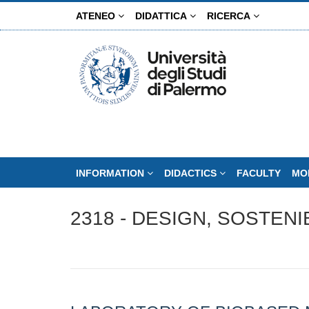
Skip
ATENEO
DIDATTICA
RICERCA
to
main
content
INFORMATION
DIDACTICS
FACULTY
MO
2318 - DESIGN, SOSTENI