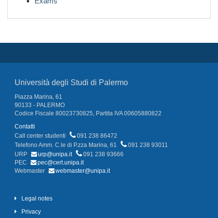
Exams
Università degli Studi di Palermo
Piazza Marina, 61
90133 - PALERMO
Codice Fiscale 80023730825, Partita IVA 00605880822
Contatti
Call center studenti
091 238 86472
Telefono Amm. C.le di P.zza Marina, 61
091 238 93011
URP
urp@unipa.it
091 238 93666
PEC
pec@cert.unipa.it
Webmaster
webmaster@unipa.it
Legal notes
Privacy