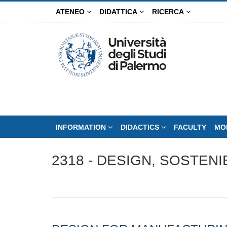
Skip
ATENEO
DIDATTICA
RICERCA
to
main
content
INFORMATION
DIDACTICS
FACULTY
MO
2318 - DESIGN, SOSTENI