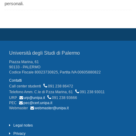
personali.
Università degli Studi di Palermo
Piazza Marina, 61
90133 - PALERMO
Codice Fiscale 80023730825, Partita IVA 00605880822
Contatti
Call center studenti
091 238 86472
Telefono Amm. C.le di P.zza Marina, 61
091 238 93011
URP
urp@unipa.it
091 238 93666
PEC
pec@cert.unipa.it
Webmaster
webmaster@unipa.it
Legal notes
Privacy