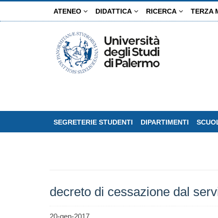
Salta
ATENEO
DIDATTICA
RICERCA
TERZA 
al
contenuto
principale
SEGRETERIE STUDENTI
DIPARTIMENTI
SCUOL
decreto di cessazione dal servi
20-gen-2017