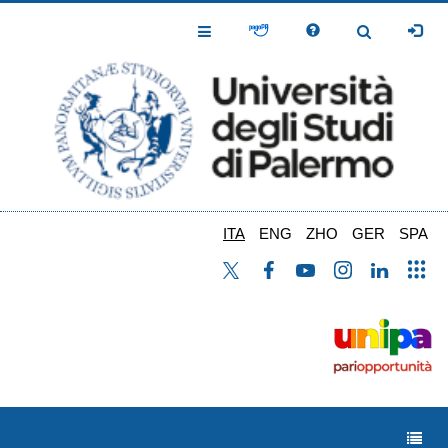
Salta
al
Toggle
Toggle
contenuto
Navigation
Navigation
principale
ITA
ENG
ZHO
GER
SPA