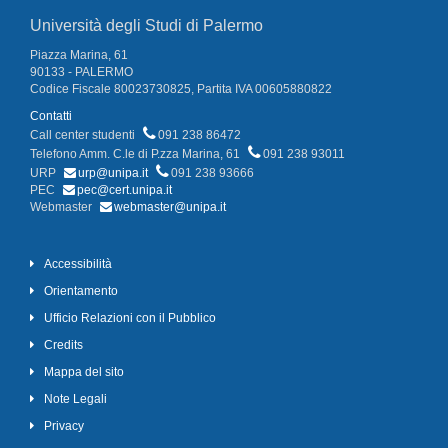
Università degli Studi di Palermo
Piazza Marina, 61
90133 - PALERMO
Codice Fiscale 80023730825, Partita IVA 00605880822
Contatti
Call center studenti
091 238 86472
Telefono Amm. C.le di P.zza Marina, 61
091 238 93011
URP
urp@unipa.it
091 238 93666
PEC
pec@cert.unipa.it
Webmaster
webmaster@unipa.it
Accessibilità
Orientamento
Ufficio Relazioni con il Pubblico
Credits
Mappa del sito
Note Legali
Privacy