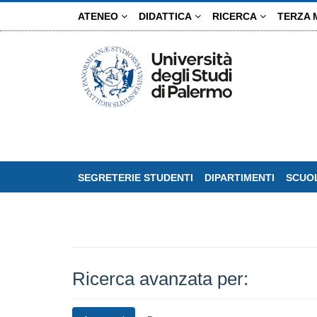
Salta
ATENEO
DIDATTICA
RICERCA
TERZA 
al
contenuto
principale
SEGRETERIE STUDENTI
DIPARTIMENTI
SCUOL
Ricerca avanzata per: