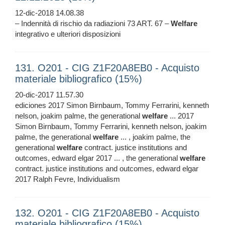
12-dic-2018 14.08.38
– Indennità di rischio da radiazioni 73 ART. 67 –
Welfare
integrativo e ulteriori disposizioni
131. O201 - CIG Z1F20A8EB0 - Acquisto
materiale bibliografico (15%)
20-dic-2017 11.57.30
ediciones 2017 Simon Birnbaum, Tommy Ferrarini, kenneth
nelson, joakim palme, the generational
welfare
... 2017
Simon Birnbaum, Tommy Ferrarini, kenneth nelson, joakim
palme, the generational
welfare
... , joakim palme, the
generational
welfare
contract. justice institutions and
outcomes, edward elgar 2017 ... , the generational
welfare
contract. justice institutions and outcomes, edward elgar
2017 Ralph Fevre, Individualism
132. O201 - CIG Z1F20A8EB0 - Acquisto
materiale bibliografico (15%)