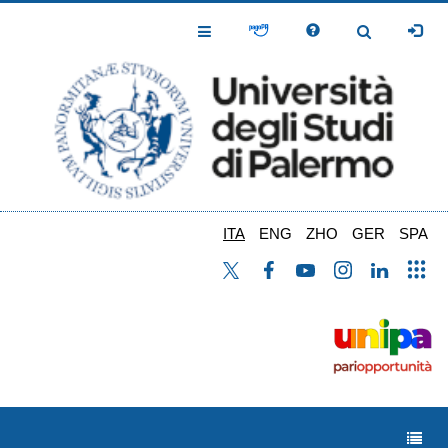
Salta
al
Toggle
Toggle
contenuto
Navigation
Navigation
principale
ITA
ENG
ZHO
GER
SPA