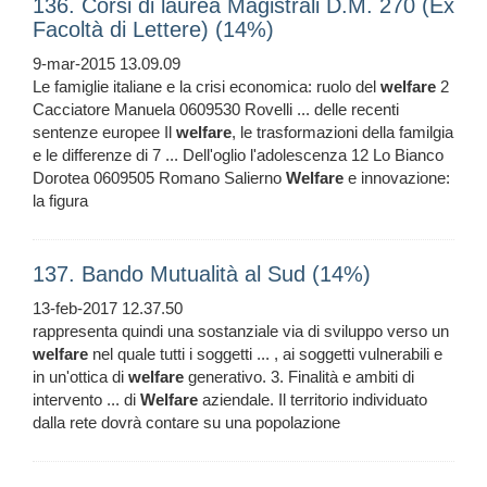
136. Corsi di laurea Magistrali D.M. 270 (Ex
Facoltà di Lettere) (14%)
9-mar-2015 13.09.09
Le famiglie italiane e la crisi economica: ruolo del
welfare
2
Cacciatore Manuela 0609530 Rovelli ... delle recenti
sentenze europee Il
welfare
, le trasformazioni della familgia
e le differenze di 7 ... Dell'oglio l'adolescenza 12 Lo Bianco
Dorotea 0609505 Romano Salierno
Welfare
e innovazione:
la figura
137. Bando Mutualità al Sud (14%)
13-feb-2017 12.37.50
rappresenta quindi una sostanziale via di sviluppo verso un
welfare
nel quale tutti i soggetti ... , ai soggetti vulnerabili e
in un'ottica di
welfare
generativo. 3. Finalità e ambiti di
intervento ... di
Welfare
aziendale. Il territorio individuato
dalla rete dovrà contare su una popolazione