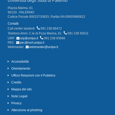
Università degli Studi di Palermo
Piazza Marina, 61
90133 - PALERMO
Codice Fiscale 80023730825, Partita IVA 00605880822
Contatti
Call center studenti
091 238 86472
Telefono Amm. C.le di P.zza Marina, 61
091 238 93011
URP
urp@unipa.it
091 238 93666
PEC
pec@cert.unipa.it
Webmaster
webmaster@unipa.it
Accessibilità
Orientamento
Ufficio Relazioni con il Pubblico
Credits
Mappa del sito
Note Legali
Privacy
Attenzione al phishing