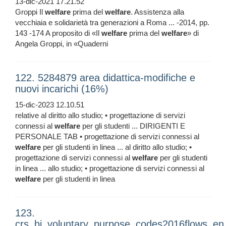
13-dic-2021 17.21.52
Groppi Il
welfare
prima del
welfare
. Assistenza alla
vecchiaia e solidarietà tra generazioni a Roma ... -2014, pp.
143 -174 A proposito di «Il
welfare
prima del
welfare
» di
Angela Groppi, in «Quaderni
122. 5284879 area didattica-modifiche e
nuovi incarichi (16%)
15-dic-2023 12.10.51
relative al diritto allo studio; • progettazione di servizi
connessi al
welfare
per gli studenti ... DIRIGENTI E
PERSONALE TAB • progettazione di servizi connessi al
welfare
per gli studenti in linea ... al diritto allo studio; •
progettazione di servizi connessi al
welfare
per gli studenti
in linea ... allo studio; • progettazione di servizi connessi al
welfare
per gli studenti in linea
123.
crs_bi_voluntary_purpose_codes2016flows_en_