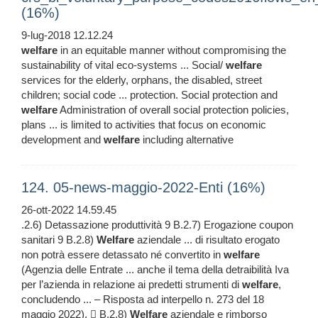
(16%)
9-lug-2018 12.12.24
welfare
in an equitable manner without compromising the
sustainability of vital eco-systems ... Social/
welfare
services for the elderly, orphans, the disabled, street
children; social code ... protection. Social protection and
welfare
Administration of overall social protection policies,
plans ... is limited to activities that focus on economic
development and
welfare
including alternative
124. 05-news-maggio-2022-Enti (16%)
26-ott-2022 14.59.45
.2.6) Detassazione produttività 9 B.2.7) Erogazione coupon
sanitari 9 B.2.8)
Welfare
aziendale ... di risultato erogato
non potrà essere detassato né convertito in
welfare
(Agenzia delle Entrate ... anche il tema della detraibilità Iva
per l’azienda in relazione ai predetti strumenti di
welfare
,
concludendo ... – Risposta ad interpello n. 273 del 18
maggio 2022).  B.2.8)
Welfare
aziendale e rimborso