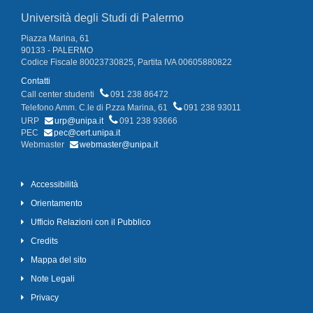
Università degli Studi di Palermo
Piazza Marina, 61
90133 - PALERMO
Codice Fiscale 80023730825, Partita IVA 00605880822
Contatti
Call center studenti
091 238 86472
Telefono Amm. C.le di P.zza Marina, 61
091 238 93011
URP
urp@unipa.it
091 238 93666
PEC
pec@cert.unipa.it
Webmaster
webmaster@unipa.it
Accessibilità
Orientamento
Ufficio Relazioni con il Pubblico
Credits
Mappa del sito
Note Legali
Privacy