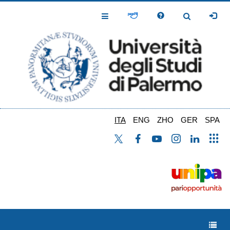
Salta
al
Toggle
Toggle
contenuto
Navigation
Navigation
principale
ITA
ENG
ZHO
GER
SPA