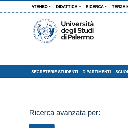
Salta
ATENEO
DIDATTICA
RICERCA
TERZA 
al
contenuto
principale
SEGRETERIE STUDENTI
DIPARTIMENTI
SCUOL
Ricerca avanzata per: