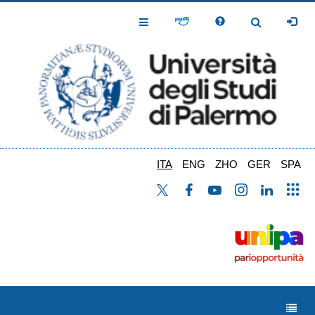
Salta
al
Toggle
Toggle
contenuto
Navigation
Navigation
principale
ITA
ENG
ZHO
GER
SPA