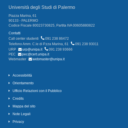
Università degli Studi di Palermo
Piazza Marina, 61
90133 - PALERMO
Codice Fiscale 80023730825, Partita IVA 00605880822
Contatti
Call center studenti
091 238 86472
Telefono Amm. C.le di P.zza Marina, 61
091 238 93011
URP
urp@unipa.it
091 238 93666
PEC
pec@cert.unipa.it
Webmaster
webmaster@unipa.it
Accessibilità
Orientamento
Ufficio Relazioni con il Pubblico
Credits
Mappa del sito
Note Legali
Privacy