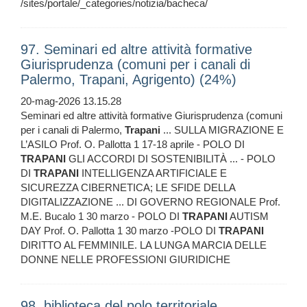
/sites/portale/_categories/notizia/bacheca/
97. Seminari ed altre attività formative
Giurisprudenza (comuni per i canali di
Palermo, Trapani, Agrigento) (24%)
20-mag-2026 13.15.28
Seminari ed altre attività formative Giurisprudenza (comuni
per i canali di Palermo,
Trapani
... SULLA MIGRAZIONE E
L’ASILO Prof. O. Pallotta 1 17-18 aprile - POLO DI
TRAPANI
GLI ACCORDI DI SOSTENIBILITÀ ... - POLO
DI
TRAPANI
INTELLIGENZA ARTIFICIALE E
SICUREZZA CIBERNETICA; LE SFIDE DELLA
DIGITALIZZAZIONE ... DI GOVERNO REGIONALE Prof.
M.E. Bucalo 1 30 marzo - POLO DI
TRAPANI
AUTISM
DAY Prof. O. Pallotta 1 30 marzo -POLO DI
TRAPANI
DIRITTO AL FEMMINILE. LA LUNGA MARCIA DELLE
DONNE NELLE PROFESSIONI GIURIDICHE
98. biblioteca del polo territoriale