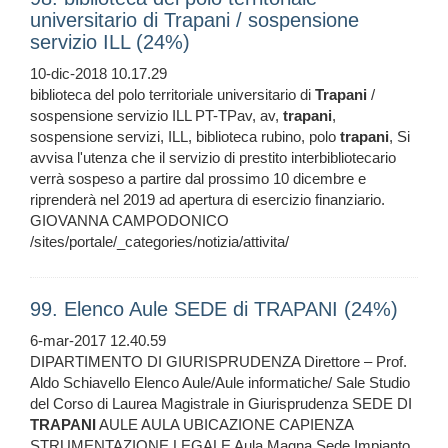
universitario di Trapani / sospensione
servizio ILL (24%)
10-dic-2018 10.17.29
biblioteca del polo territoriale universitario di
Trapani
/
sospensione servizio ILL PT-TPav, av,
trapani
,
sospensione servizi, ILL, biblioteca rubino, polo
trapani
, Si
avvisa l'utenza che il servizio di prestito interbibliotecario
verrà sospeso a partire dal prossimo 10 dicembre e
riprenderà nel 2019 ad apertura di esercizio finanziario.
GIOVANNA CAMPODONICO
/sites/portale/_categories/notizia/attivita/
99. Elenco Aule SEDE di TRAPANI (24%)
6-mar-2017 12.40.59
DIPARTIMENTO DI GIURISPRUDENZA Direttore – Prof.
Aldo Schiavello Elenco Aule/Aule informatiche/ Sale Studio
del Corso di Laurea Magistrale in Giurisprudenza SEDE DI
TRAPANI
AULE AULA UBICAZIONE CAPIENZA
STRUMENTAZIONE LEGALE Aula Magna Sede Impianto