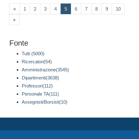
(current)
«
1
2
3
4
5
6
7
8
9
10
»
Fonte
Tutti (5000)
Ricercatori(54)
Amministrazione(3545)
Dipartimenti(3638)
Professori(112)
Personale TA(111)
Assegnisti/Borsisti(10)