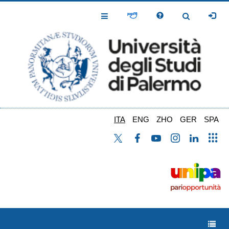
Salta
al
Toggle
Toggle
contenuto
Navigation
Navigation
principale
ITA
ENG
ZHO
GER
SPA