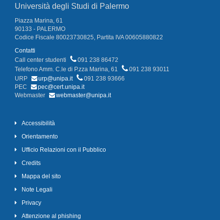
Università degli Studi di Palermo
Piazza Marina, 61
90133 - PALERMO
Codice Fiscale 80023730825, Partita IVA 00605880822
Contatti
Call center studenti
091 238 86472
Telefono Amm. C.le di P.zza Marina, 61
091 238 93011
URP
urp@unipa.it
091 238 93666
PEC
pec@cert.unipa.it
Webmaster
webmaster@unipa.it
Accessibilità
Orientamento
Ufficio Relazioni con il Pubblico
Credits
Mappa del sito
Note Legali
Privacy
Attenzione al phishing