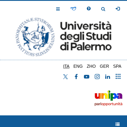
Salta
al
Toggle
Toggle
contenuto
Navigation
Navigation
principale
ITA
ENG
ZHO
GER
SPA