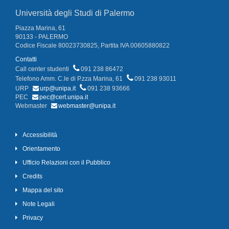
Università degli Studi di Palermo
Piazza Marina, 61
90133 - PALERMO
Codice Fiscale 80023730825, Partita IVA 00605880822
Contatti
Call center studenti
091 238 86472
Telefono Amm. C.le di P.zza Marina, 61
091 238 93011
URP
urp@unipa.it
091 238 93666
PEC
pec@cert.unipa.it
Webmaster
webmaster@unipa.it
Accessibilità
Orientamento
Ufficio Relazioni con il Pubblico
Credits
Mappa del sito
Note Legali
Privacy