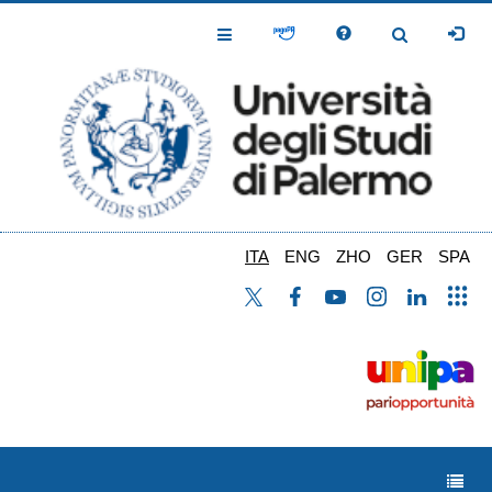
Salta
al
Toggle
Toggle
contenuto
Navigation
Navigation
principale
ITA
ENG
ZHO
GER
SPA