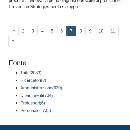
precoce ... innovativi per la diagnosi e
terapie
di precisione,
Prevention Strategies per lo sviluppo
(current)
«
2
3
4
5
6
7
8
9
10
11
»
Fonte
Tutti (2083)
Ricercatori(3)
Amministrazione(630)
Dipartimenti(704)
Professori(6)
Personale TA(5)