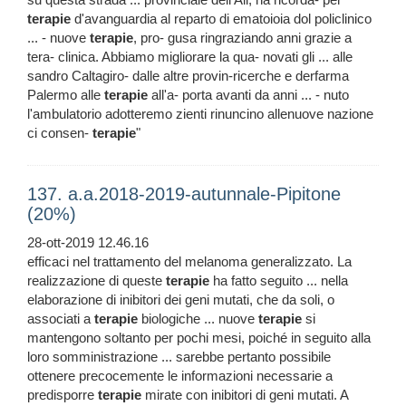
terapie
d'avanguardia al reparto di ematoioia dol policlinico
... - nuove
terapie
, pro- gusa ringraziando anni grazie a
tera- clinica. Abbiamo migliorare la qua- novati gli ... alle
sandro Caltagiro- dalle altre provin-ricerche e derfarma
Palermo alle
terapie
all'a- porta avanti da anni ... - nuto
l'ambulatorio adotteremo zienti rinuncino allenuove nazione
ci consen-
terapie
"
137. a.a.2018-2019-autunnale-Pipitone
(20%)
28-ott-2019 12.46.16
efficaci nel trattamento del melanoma generalizzato. La
realizzazione di queste
terapie
ha fatto seguito ... nella
elaborazione di inibitori dei geni mutati, che da soli, o
associati a
terapie
biologiche ... nuove
terapie
si
mantengono soltanto per pochi mesi, poiché in seguito alla
loro somministrazione ... sarebbe pertanto possibile
ottenere precocemente le informazioni necessarie a
predisporre
terapie
mirate con inibitori di geni mutati. A