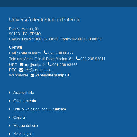
Università degli Studi di Palermo
Piazza Marina, 61
90133 - PALERMO
Codice Fiscale 80023730825, Partita IVA 00605880822
Contatti
Call center studenti
091 238 86472
Telefono Amm. C.le di P.zza Marina, 61
091 238 93011
URP
urp@unipa.it
091 238 93666
PEC
pec@cert.unipa.it
Webmaster
webmaster@unipa.it
Accessibilità
Orientamento
Ufficio Relazioni con il Pubblico
Credits
Mappa del sito
Note Legali