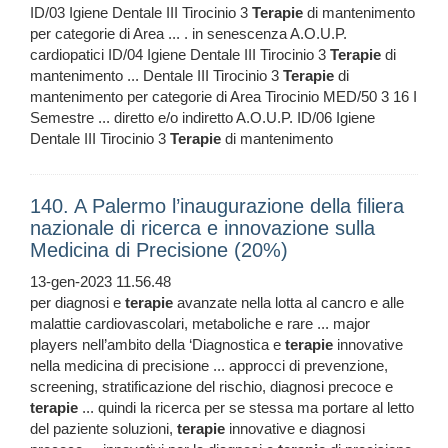
ID/03 Igiene Dentale III Tirocinio 3
Terapie
di mantenimento
per categorie di Area ... . in senescenza A.O.U.P.
cardiopatici ID/04 Igiene Dentale III Tirocinio 3
Terapie
di
mantenimento ... Dentale III Tirocinio 3
Terapie
di
mantenimento per categorie di Area Tirocinio MED/50 3 16 I
Semestre ... diretto e/o indiretto A.O.U.P. ID/06 Igiene
Dentale III Tirocinio 3
Terapie
di mantenimento
140. A Palermo l’inaugurazione della filiera
nazionale di ricerca e innovazione sulla
Medicina di Precisione (20%)
13-gen-2023 11.56.48
per diagnosi e
terapie
avanzate nella lotta al cancro e alle
malattie cardiovascolari, metaboliche e rare ... major
players nell’ambito della ‘Diagnostica e
terapie
innovative
nella medicina di precisione ... approcci di prevenzione,
screening, stratificazione del rischio, diagnosi precoce e
terapie
... quindi la ricerca per se stessa ma portare al letto
del paziente soluzioni,
terapie
innovative e diagnosi