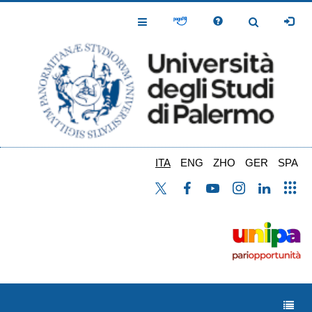
Salta
al
Toggle
Toggle
contenuto
Navigation
Navigation
principale
ITA
ENG
ZHO
GER
SPA