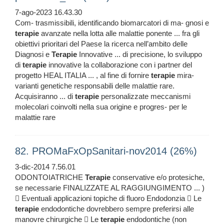
7-ago-2023 16.43.30
Com- trasmissibili, identificando biomarcatori di ma- gnosi e
terapie
avanzate nella lotta alle malattie ponente ... fra gli
obiettivi prioritari del Paese la ricerca nell’ambito delle
Diagnosi e
Terapie
Innovative ... di precisione, lo sviluppo
di
terapie
innovative la collaborazione con i partner del
progetto HEAL ITALIA ... , al fine di fornire
terapie
mira-
varianti genetiche responsabili delle malattie rare.
Acquisiranno ... di
terapie
personalizzate meccanismi
molecolari coinvolti nella sua origine e progres- per le
malattie rare
82. PROMaFxOpSanitari-nov2014 (26%)
3-dic-2014 7.56.01
ODONTOIATRICHE
Terapie
conservative e/o protesiche,
se necessarie FINALIZZATE AL RAGGIUNGIMENTO ... )
 Eventuali applicazioni topiche di fluoro Endodonzia  Le
terapie
endodontiche dovrebbero sempre preferirsi alle
manovre chirurgiche  Le
terapie
endodontiche (non