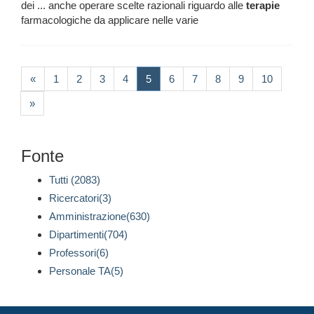
dei ... anche operare scelte razionali riguardo alle
terapie
farmacologiche da applicare nelle varie
(current)
«
1
2
3
4
5
6
7
8
9
10
»
Fonte
Tutti (2083)
Ricercatori(3)
Amministrazione(630)
Dipartimenti(704)
Professori(6)
Personale TA(5)