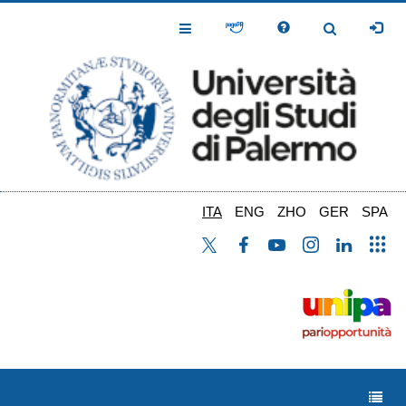
Salta
al
Toggle
Toggle
contenuto
Navigation
Navigation
principale
ITA
ENG
ZHO
GER
SPA