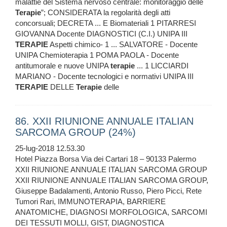
malattie del Sistema nervoso centrale: monitoraggio delle
Terapie
”; CONSIDERATA la regolarità degli atti
concorsuali; DECRETA ... E Biomateriali 1 PITARRESI
GIOVANNA Docente DIAGNOSTICI (C.I.) UNIPA III
TERAPIE
Aspetti chimico- 1 ... SALVATORE - Docente
UNIPA Chemioterapia 1 POMA PAOLA - Docente
antitumorale e nuove UNIPA
terapie
... 1 LICCIARDI
MARIANO - Docente tecnologici e normativi UNIPA III
TERAPIE
DELLE
Terapie
delle
86. XXII RIUNIONE ANNUALE ITALIAN
SARCOMA GROUP (24%)
25-lug-2018 12.53.30
Hotel Piazza Borsa Via dei Cartari 18 – 90133 Palermo
XXII RIUNIONE ANNUALE ITALIAN SARCOMA GROUP
XXII RIUNIONE ANNUALE ITALIAN SARCOMA GROUP,
Giuseppe Badalamenti, Antonio Russo, Piero Picci, Rete
Tumori Rari, IMMUNOTERAPIA, BARRIERE
ANATOMICHE, DIAGNOSI MORFOLOGICA, SARCOMI
DEI TESSUTI MOLLI, GIST, DIAGNOSTICA