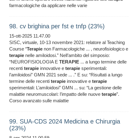
farmacologiche da applicare nelle varie
98. cv brighina per fst e tnfp (23%)
15-ott-2025 11.47.00
SISC, virtuale, 10-13 novembre 2021: relatore al Teaching
Course “
Terapie
non Farmacologiche ... , neurofisiologico e
terapie
nelle amiloidosi.” Nell’ambito del simposio:
“NEUROFISIOLOGIA E
TERAPIE
... a lungo termine delle
recenti
terapie
innovative e
terapie
sperimentali:
l’amiloidosi” GMN 2021 sede ... .” E su: “Risultati a lungo
termine delle recenti
terapie
innovative e
terapie
sperimentali: L’amiloidosi” GMN ... su: “La gestione delle
malattie neuromuscolari: l’impatto delle nuove
terapie
”.
Corso avanzato sulle malattie
99. SUA-CDS 2024 Medicina e Chirurgia
(23%)
8-apr-2024 11.00.59