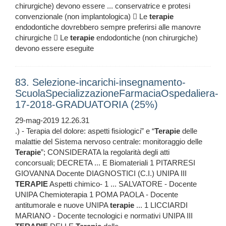
chirurgiche) devono essere ... conservatrice e protesi
convenzionale (non implantologica)  Le
terapie
endodontiche dovrebbero sempre preferirsi alle manovre
chirurgiche  Le
terapie
endodontiche (non chirurgiche)
devono essere eseguite
83. Selezione-incarichi-insegnamento-
ScuolaSpecializzazioneFarmaciaOspedaliera-
17-2018-GRADUATORIA (25%)
29-mag-2019 12.26.31
.) - Terapia del dolore: aspetti fisiologici” e “
Terapie
delle
malattie del Sistema nervoso centrale: monitoraggio delle
Terapie
”; CONSIDERATA la regolarità degli atti
concorsuali; DECRETA ... E Biomateriali 1 PITARRESI
GIOVANNA Docente DIAGNOSTICI (C.I.) UNIPA III
TERAPIE
Aspetti chimico- 1 ... SALVATORE - Docente
UNIPA Chemioterapia 1 POMA PAOLA - Docente
antitumorale e nuove UNIPA
terapie
... 1 LICCIARDI
MARIANO - Docente tecnologici e normativi UNIPA III