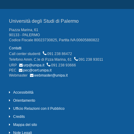
Università degli Studi di Palermo
Piazza Marina, 61
90133 - PALERMO
Codice Fiscale 80023730825, Partita IVA 00605880822
Contatti
Call center studenti
091 238 86472
Telefono Amm. C.le di P.zza Marina, 61
091 238 93011
URP
urp@unipa.it
091 238 93666
PEC
pec@cert.unipa.it
Webmaster
webmaster@unipa.it
Accessibilità
Orientamento
Ufficio Relazioni con il Pubblico
Credits
Mappa del sito
Note Legali