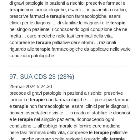
di gravi patologie in pazienti a rischio; prescrive farmaci e
terapie
non farmacologiche, esami ... in pazienti a rischio;
prescrive farmaci e
terapie
non farmacologiche, esami
clinici per le diagnosi ... di stabilire le diagnosi e le
terapie
nel singolo paziente, riconoscendo ogni condizione che ne
metta ... cure mediche nelle fasi terminali della vita,
comprese le
terapie
palliative dei sintomi ... razionali
riguardo alle
terapie
farmacologiche da applicare nelle varie
condizioni patologiche
97. SUA CDS 23 (23%)
25-mar-2024 9.24.30
precoce di gravi patologie in pazienti a rischio; prescrive
farmaci e
terapie
non farmacologiche ... ; prescrive farmaci
e
terapie
non farmacologiche, esami clinici per le diagnosi,
ricoveri ospedalieri e visite ... in grado di stabilire le diagnosi
e le
terapie
nel singolo paziente, riconoscendo ogni
condizione ... all'obbligo morale di fornire cure mediche
nelle fasi terminali della vita, comprese le
terapie
palliative
dei ... anche operare scelte razionali riguardo alle
terapie