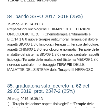
TERAPIE
DELLE
Terapie
delle
84. bando SSFO 2017_2018 (25%)
15-mag-2019 14.39.13
Preparazioni oncologiche CHIM/09 1 8 0 III
TERAPIE
ONCOLOGICHE (C.I.) Chemioterapia antitumorale e
BIO/14 1 8 0 nuove
terapie
antitumorali Terapia del dolore:
aspetti BIO/09 1 8 0 fisiologici Terapia ... Terapia del dolore:
aspetti CHIM/09 1 8 0 tecnologici e normativi
Terapie
delle
malattie del sistema BIO/09 1 8 0 nervoso centrale: aspetti
fisiologici
Terapie
delle malattie del Sistema MED/09 1 8 0
nervoso centrale: monitoraggio
TERAPIE
DELLE
MALATTIE DEL SISTEMA delle
Terapie
III NERVOSO
85. graduatoria ssfo_decreto n. 62 del
29.05.2019, prot. 2347-2 (25%)
29-mag-2019 16.38.13
.) - Terapia del dolore: aspetti fisiologici” e “
Terapie
delle