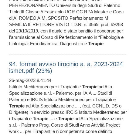
PERFEZIONAMENTO Università degli Studi di Palermo
Titolo III Classe 5 Fascicolo UOR CC RPA Master e Corsi
di A. ROMEO A.M. SPOSITO Perfezionamento M.
SEMILIA IL RETTORE VISTO il D.R. n. 3569, prot. 99253
del 23/10/2019, con il quale è stato bandito il concorso per
l’ammissione al Corso di Perfezionamento in “Flebologia e
Linfologia: Emodinamica, Diagnostica e
Terapie
94. format avviso tirocinio a. a. 2023-2024
ismet.pdf (23%)
26-mag-2023 8.41.44
Istituto Mediterraneo per i Trapianti e
Terapie
ad Alta
Specializzazione s.r.l. - Palermo, per l’A.A ... Studi di
Palermo e IRCIS Istituto Mediterraneo per i Trapianti e
Terapie
ad Alta Specializzazione ... , (cat. CCNL D, DS o
Dirigente) in servizio presso IRCIS Istituto Mediterraneo per
i Trapianti e
Terapie
... e
Terapie
ad Alta Specializzazione
s.r.l. - Palermo Prog. Corso di Studi Anno Attività Project
work ... per i Trapianti e n competenza come definito