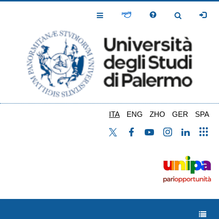
Salta
al
Toggle
Toggle
contenuto
Navigation
Navigation
principale
ITA
ENG
ZHO
GER
SPA