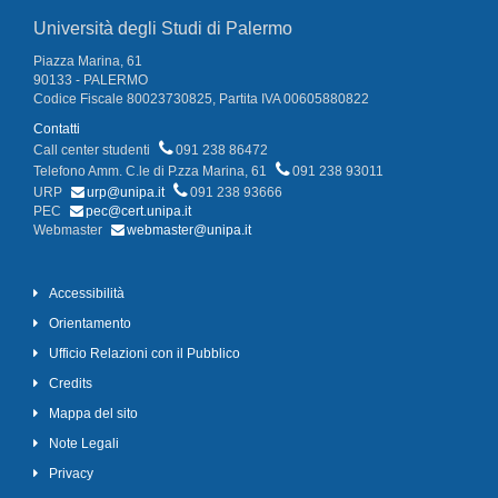
Università degli Studi di Palermo
Piazza Marina, 61
90133 - PALERMO
Codice Fiscale 80023730825, Partita IVA 00605880822
Contatti
Call center studenti
091 238 86472
Telefono Amm. C.le di P.zza Marina, 61
091 238 93011
URP
urp@unipa.it
091 238 93666
PEC
pec@cert.unipa.it
Webmaster
webmaster@unipa.it
Accessibilità
Orientamento
Ufficio Relazioni con il Pubblico
Credits
Mappa del sito
Note Legali
Privacy