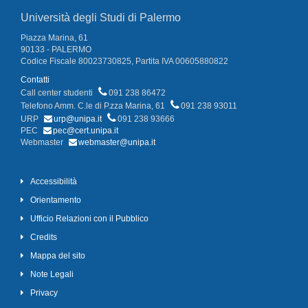
Università degli Studi di Palermo
Piazza Marina, 61
90133 - PALERMO
Codice Fiscale 80023730825, Partita IVA 00605880822
Contatti
Call center studenti
091 238 86472
Telefono Amm. C.le di P.zza Marina, 61
091 238 93011
URP
urp@unipa.it
091 238 93666
PEC
pec@cert.unipa.it
Webmaster
webmaster@unipa.it
Accessibilità
Orientamento
Ufficio Relazioni con il Pubblico
Credits
Mappa del sito
Note Legali
Privacy