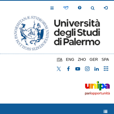
Salta
al
Toggle
Toggle
contenuto
Navigation
Navigation
principale
ITA
ENG
ZHO
GER
SPA