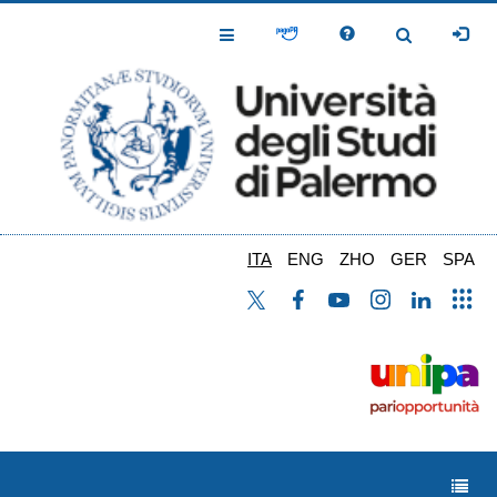
Salta
al
Toggle
Toggle
contenuto
Navigation
Navigation
principale
ITA
ENG
ZHO
GER
SPA