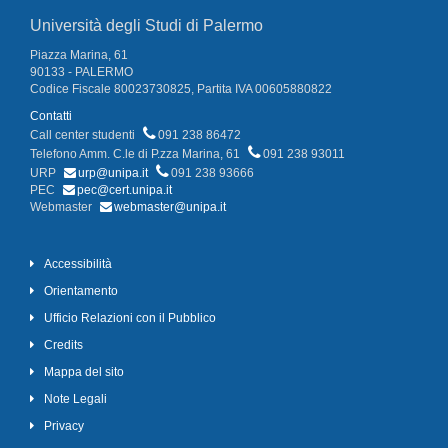
Università degli Studi di Palermo
Piazza Marina, 61
90133 - PALERMO
Codice Fiscale 80023730825, Partita IVA 00605880822
Contatti
Call center studenti
091 238 86472
Telefono Amm. C.le di P.zza Marina, 61
091 238 93011
URP
urp@unipa.it
091 238 93666
PEC
pec@cert.unipa.it
Webmaster
webmaster@unipa.it
Accessibilità
Orientamento
Ufficio Relazioni con il Pubblico
Credits
Mappa del sito
Note Legali
Privacy