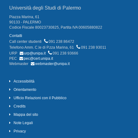
Università degli Studi di Palermo
Piazza Marina, 61
90133 - PALERMO
Codice Fiscale 80023730825, Partita IVA 00605880822
Contatti
Call center studenti
091 238 86472
Telefono Amm. C.le di P.zza Marina, 61
091 238 93011
URP
urp@unipa.it
091 238 93666
PEC
pec@cert.unipa.it
Webmaster
webmaster@unipa.it
Accessibilità
Orientamento
Ufficio Relazioni con il Pubblico
Credits
Mappa del sito
Note Legali
Privacy