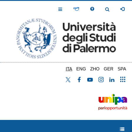
Salta
al
Toggle
Toggle
contenuto
Navigation
Navigation
principale
ITA
ENG
ZHO
GER
SPA