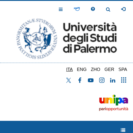
Salta
al
Toggle
Toggle
contenuto
Navigation
Navigation
principale
ITA
ENG
ZHO
GER
SPA