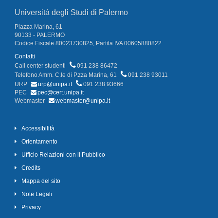
Università degli Studi di Palermo
Piazza Marina, 61
90133 - PALERMO
Codice Fiscale 80023730825, Partita IVA 00605880822
Contatti
Call center studenti
091 238 86472
Telefono Amm. C.le di P.zza Marina, 61
091 238 93011
URP
urp@unipa.it
091 238 93666
PEC
pec@cert.unipa.it
Webmaster
webmaster@unipa.it
Accessibilità
Orientamento
Ufficio Relazioni con il Pubblico
Credits
Mappa del sito
Note Legali
Privacy