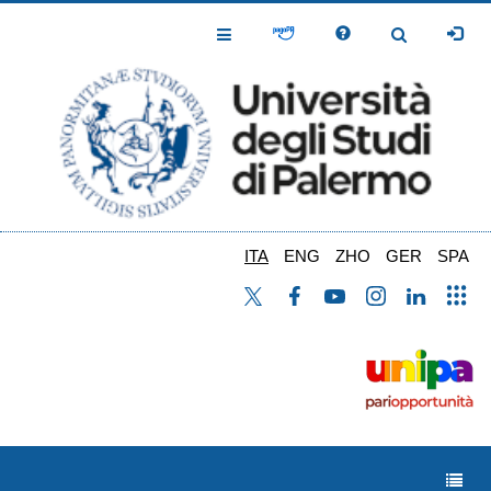
Salta
al
Toggle
Toggle
contenuto
Navigation
Navigation
principale
ITA
ENG
ZHO
GER
SPA