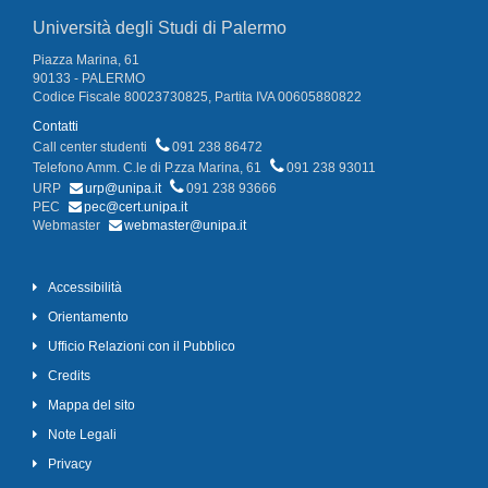
Università degli Studi di Palermo
Piazza Marina, 61
90133 - PALERMO
Codice Fiscale 80023730825, Partita IVA 00605880822
Contatti
Call center studenti
091 238 86472
Telefono Amm. C.le di P.zza Marina, 61
091 238 93011
URP
urp@unipa.it
091 238 93666
PEC
pec@cert.unipa.it
Webmaster
webmaster@unipa.it
Accessibilità
Orientamento
Ufficio Relazioni con il Pubblico
Credits
Mappa del sito
Note Legali
Privacy