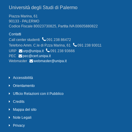
Università degli Studi di Palermo
Piazza Marina, 61
90133 - PALERMO
Codice Fiscale 80023730825, Partita IVA 00605880822
Contatti
Call center studenti
091 238 86472
Telefono Amm. C.le di P.zza Marina, 61
091 238 93011
URP
urp@unipa.it
091 238 93666
PEC
pec@cert.unipa.it
Webmaster
webmaster@unipa.it
Accessibilità
Orientamento
Ufficio Relazioni con il Pubblico
Credits
Mappa del sito
Note Legali
Privacy