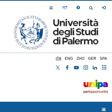
Salta
al
Toggle
Toggle
contenuto
Navigation
Navigation
principale
ITA
ENG
ZHO
GER
SPA