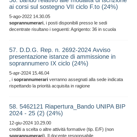
56. bando relativo alle modalità di iscrizione
ai corsi sul sostegno VII ciclo F.to (24%)
5-ago-2022 14.30.05
soprannumerari
, i posti disponibili presso le sedi
decentrate risultano i seguenti: Agrigento: 36 in scuola
57. D.D.G. Rep. n. 2692-2024 Avviso
presentazione istanze di ammissione in
soprannumero IX ciclo (24%)
5-apr-2024 15.46.04
, i
soprannumerari
verranno assegnati alla sede indicata
rispettando la priorità acquisita in ragione
58. 5462121 Riapertura_Bando UNIPA BIP
2024 - 25 (2) (24%)
12-giu-2024 10.29.00
crediti a scelta o altre attività formative (tip. E/F) (non
soprannumerari
). Il docente responsabile