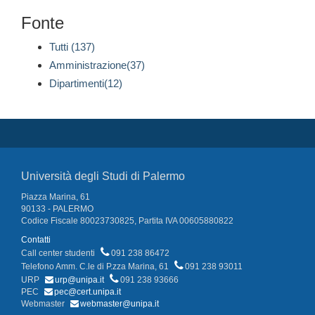
Fonte
Tutti (137)
Amministrazione(37)
Dipartimenti(12)
Università degli Studi di Palermo
Piazza Marina, 61
90133 - PALERMO
Codice Fiscale 80023730825, Partita IVA 00605880822
Contatti
Call center studenti
091 238 86472
Telefono Amm. C.le di P.zza Marina, 61
091 238 93011
URP
urp@unipa.it
091 238 93666
PEC
pec@cert.unipa.it
Webmaster
webmaster@unipa.it