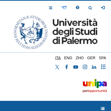
Salta
al
Toggle
Toggle
contenuto
Navigation
Navigation
principale
ITA
ENG
ZHO
GER
SPA