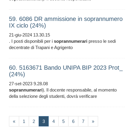
59. 6086 DR ammissione in soprannumero
IX ciclo (24%)
21-giu-2024 13.30.15
. I posti disponibili per i
soprannumerari
presso le sedi
decentrate di Trapani e Agrigento
60. 5163671 Bando UNIPA BIP 2023 Prot_
(24%)
27-set-2023 9.28.08
soprannumerari
). Il docente responsabile, al momento
della selezione degli studenti, dovrà verificare
(current)
«
1
2
3
4
5
6
7
»