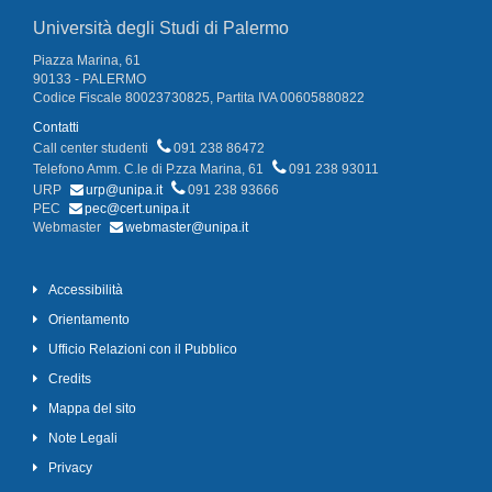
Università degli Studi di Palermo
Piazza Marina, 61
90133 - PALERMO
Codice Fiscale 80023730825, Partita IVA 00605880822
Contatti
Call center studenti
091 238 86472
Telefono Amm. C.le di P.zza Marina, 61
091 238 93011
URP
urp@unipa.it
091 238 93666
PEC
pec@cert.unipa.it
Webmaster
webmaster@unipa.it
Accessibilità
Orientamento
Ufficio Relazioni con il Pubblico
Credits
Mappa del sito
Note Legali
Privacy