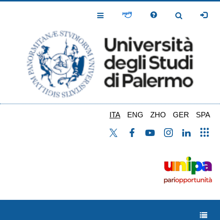
Salta
al
Toggle
Toggle
contenuto
Navigation
Navigation
principale
ITA
ENG
ZHO
GER
SPA