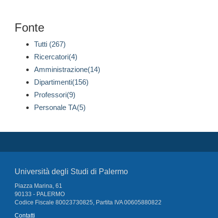
Fonte
Tutti (267)
Ricercatori(4)
Amministrazione(14)
Dipartimenti(156)
Professori(9)
Personale TA(5)
Università degli Studi di Palermo
Piazza Marina, 61
90133 - PALERMO
Codice Fiscale 80023730825, Partita IVA 00605880822
Contatti