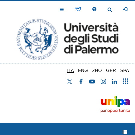
Salta
al
Toggle
Toggle
contenuto
Navigation
Navigation
principale
ITA
ENG
ZHO
GER
SPA