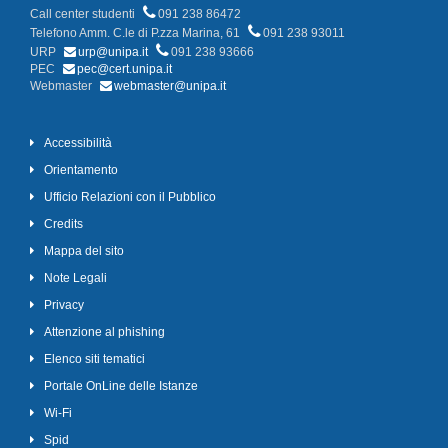
Call center studenti
091 238 86472
Telefono Amm. C.le di P.zza Marina, 61
091 238 93011
URP
urp@unipa.it
091 238 93666
PEC
pec@cert.unipa.it
Webmaster
webmaster@unipa.it
Accessibilità
Orientamento
Ufficio Relazioni con il Pubblico
Credits
Mappa del sito
Note Legali
Privacy
Attenzione al phishing
Elenco siti tematici
Portale OnLine delle Istanze
Wi-Fi
Spid