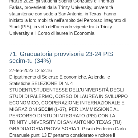
marzo 2025, gli studenti Sophia Gonzales e Thomas
Farias, provenienti dalla Trinity University, università
statunitense con sede a San Antonio, in Texas, hanno
iniziato la loro mobilità nell'ambito del Percorso Integrato di
Studi (PIS), in virtù dell'accordo vigente tra la Trinity
University e il Corso di laurea in Economia
71. Graduatoria provvisoria 23-24 PIS
secim-tu (34%)
27-feb-2023 12.52.16
D ipartimento di Scienze E conomiche, Aziendali e
Statistiche SELEZIONE DI N. 4
STUDENTI/STUDENTESSE DELL’UNIVERSITÀ DEGLI
STUDI DI PALERMO, CORSO DI LAUREA IN SVILUPPO
ECONOMICO, COOPERAZIONE INTERNAZIONALE E
MIGRAZIONI
SECIM
(L-37), PER L’AMMISSIONE AL
PERCORSO DI STUDI INTEGRATO (PIS) CON LA
TRINITY UNIVERSITY DI SAN ANTONIO TEXAS (TU)
GRADUATORIA PROVVISORIA 1. Gisolo Federico Carlo
Emanuele punti 13 E’ pertanto considerato vincitore il