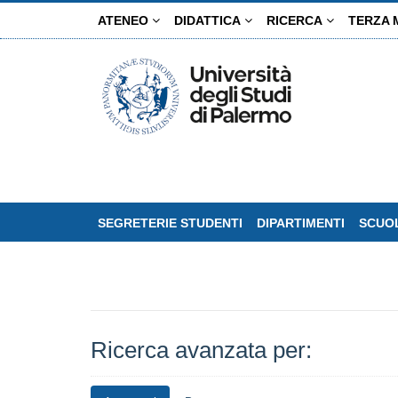
Salta
ATENEO
DIDATTICA
RICERCA
TERZA 
al
contenuto
principale
SEGRETERIE STUDENTI
DIPARTIMENTI
SCUOL
Ricerca avanzata per: