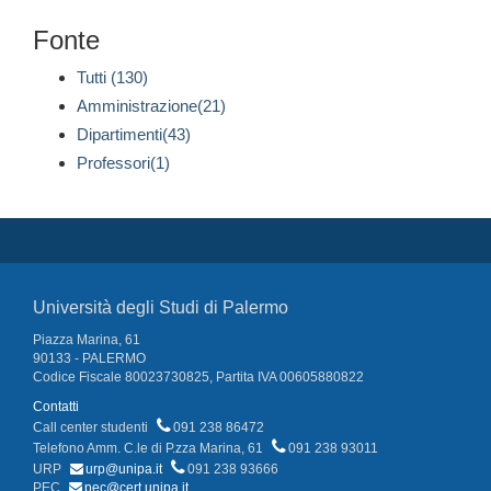
Fonte
Tutti (130)
Amministrazione(21)
Dipartimenti(43)
Professori(1)
Università degli Studi di Palermo
Piazza Marina, 61
90133 - PALERMO
Codice Fiscale 80023730825, Partita IVA 00605880822
Contatti
Call center studenti
091 238 86472
Telefono Amm. C.le di P.zza Marina, 61
091 238 93011
URP
urp@unipa.it
091 238 93666
PEC
pec@cert.unipa.it