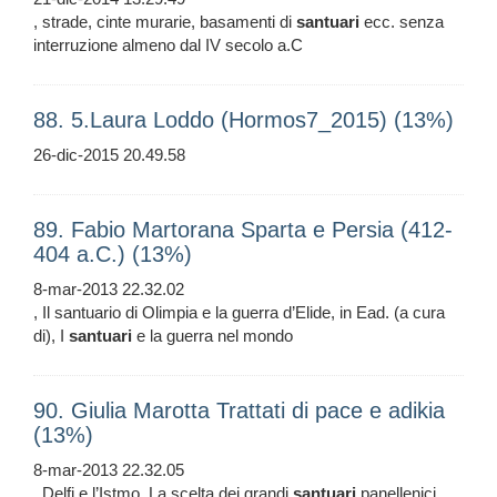
, strade, cinte murarie, basamenti di
santuari
ecc. senza
interruzione almeno dal IV secolo a.C
88. 5.Laura Loddo (Hormos7_2015) (13%)
26-dic-2015 20.49.58
89. Fabio Martorana Sparta e Persia (412-
404 a.C.) (13%)
8-mar-2013 22.32.02
, Il santuario di Olimpia e la guerra d’Elide, in Ead. (a cura
di), I
santuari
e la guerra nel mondo
90. Giulia Marotta Trattati di pace e adikia
(13%)
8-mar-2013 22.32.05
, Delfi e l’Istmo. La scelta dei grandi
santuari
panellenici