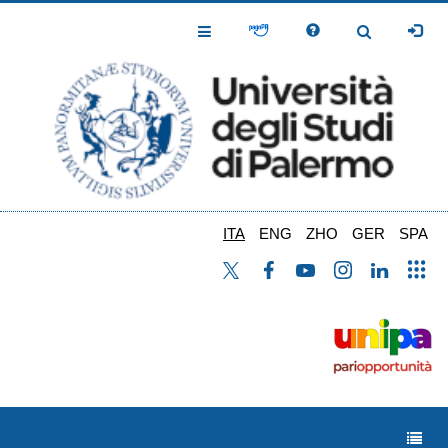
Salta
al
Toggle
Toggle
contenuto
Navigation
Navigation
principale
ITA
ENG
ZHO
GER
SPA