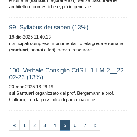
e romana (
santuari
, agorai e fori), senza trascurare le
architetture domestiche e, più in generale
99. Syllabus dei saperi (13%)
18-dic-2025 11.40.13
i principali complessi monumentali, di età greca e romana
(
santuari
, agorai e fori), senza trascurare
100. Verbale Consiglio CdS L-1-LM-2__22-
02-23 (13%)
20-mar-2025 16.28.19
sui
Santuari
organizzato dal prof. Bergemann e prof.
Cultraro, con la possibilità di partecipazione
(current)
«
1
2
3
4
5
6
7
»