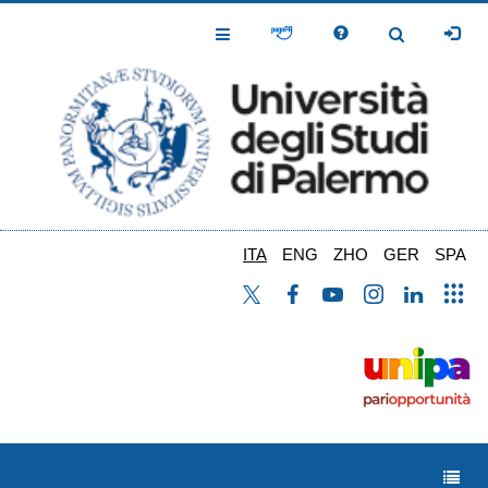
Salta
al
Toggle
Toggle
contenuto
Navigation
Navigation
principale
ITA
ENG
ZHO
GER
SPA