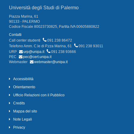
Università degli Studi di Palermo
Piazza Marina, 61
90133 - PALERMO
Codice Fiscale 80023730825, Partita IVA 00605880822
Contatti
Call center studenti
091 238 86472
Telefono Amm. C.le di P.zza Marina, 61
091 238 93011
URP
urp@unipa.it
091 238 93666
PEC
pec@cert.unipa.it
Webmaster
webmaster@unipa.it
Accessibilità
Orientamento
Ufficio Relazioni con il Pubblico
Credits
Mappa del sito
Note Legali
Privacy