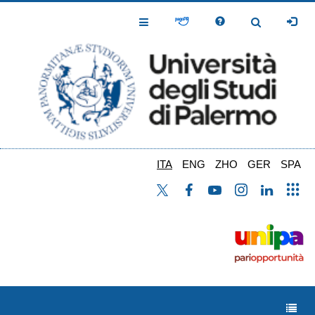
Salta
al
Toggle
Toggle
contenuto
Navigation
Navigation
principale
ITA
ENG
ZHO
GER
SPA