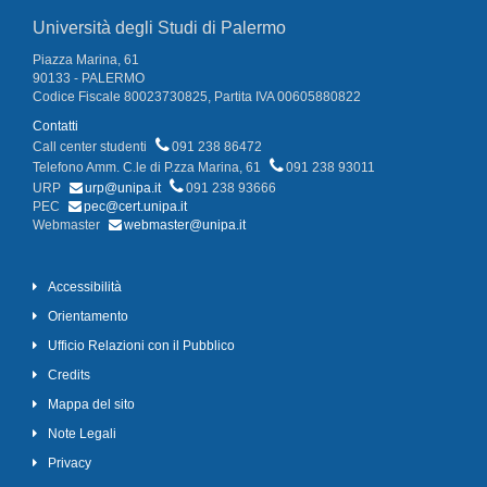
Università degli Studi di Palermo
Piazza Marina, 61
90133 - PALERMO
Codice Fiscale 80023730825, Partita IVA 00605880822
Contatti
Call center studenti
091 238 86472
Telefono Amm. C.le di P.zza Marina, 61
091 238 93011
URP
urp@unipa.it
091 238 93666
PEC
pec@cert.unipa.it
Webmaster
webmaster@unipa.it
Accessibilità
Orientamento
Ufficio Relazioni con il Pubblico
Credits
Mappa del sito
Note Legali
Privacy