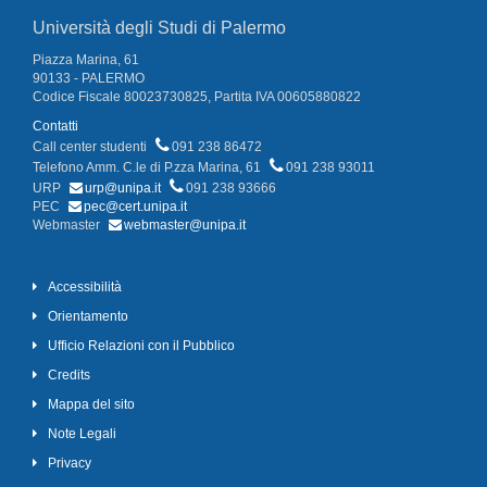
Università degli Studi di Palermo
Piazza Marina, 61
90133 - PALERMO
Codice Fiscale 80023730825, Partita IVA 00605880822
Contatti
Call center studenti
091 238 86472
Telefono Amm. C.le di P.zza Marina, 61
091 238 93011
URP
urp@unipa.it
091 238 93666
PEC
pec@cert.unipa.it
Webmaster
webmaster@unipa.it
Accessibilità
Orientamento
Ufficio Relazioni con il Pubblico
Credits
Mappa del sito
Note Legali
Privacy