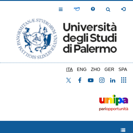
Salta
al
Toggle
Toggle
contenuto
Navigation
Navigation
principale
ITA
ENG
ZHO
GER
SPA