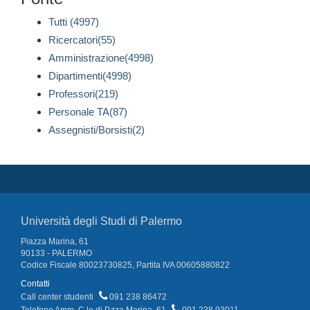
Tutti (4997)
Ricercatori(55)
Amministrazione(4998)
Dipartimenti(4998)
Professori(219)
Personale TA(87)
Assegnisti/Borsisti(2)
Università degli Studi di Palermo
Piazza Marina, 61
90133 - PALERMO
Codice Fiscale 80023730825, Partita IVA 00605880822
Contatti
Call center studenti
091 238 86472