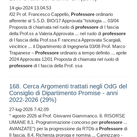
14-giu-2024 13.04.53
/02 Pr of. Francesco Cappello,
Professore
ordinario
afferente al S.S.D. BIO/17 Approvata “Istologia ... 03/04
Proposta di chiamata nel ruolo di
professore
di I fascia
della Prof.ss a Valeria Approvata ... nel ruolo di
professore
di I fascia della Prof.ssa F rancesca Approvata Scargiali,
vincitrice ... il Dipartimento di Ingegneria 03/08 Prof. Marco
Trapanese –
Professore
ordinario a tempo definito ... aprile
2024 Approvata 12/01 Proposta di chiamata nel ruolo di
professore
di I fascia della Prof. ssa
168. Cerca Argomenti trattati negli OdG del
Consiglio di Dipartimento Promise - anni
2022-2026 (29%)
27-lug-2026 7.42.09
° agosto 2026 al Prof. Giovanni Giammanco. 8. RISORSE
UMANE 8.1. Programmazione concorso per
professore
...
AVANZATE") per la progressione da RTDb a
Professore
di
II fascia. 8.4. Richiesta proroga e nomina ... Cannizzaro -