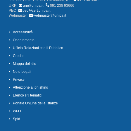
Telefono Amm. C.le di P.zza Marina, 61
091 238 93011
URP
urp@unipa.it
091 238 93666
PEC
pec@cert.unipa.it
Webmaster
webmaster@unipa.it
Accessibilità
Orientamento
Ufficio Relazioni con il Pubblico
Credits
Mappa del sito
Note Legali
Privacy
Attenzione al phishing
Elenco siti tematici
Portale OnLine delle Istanze
Wi-Fi
Spid