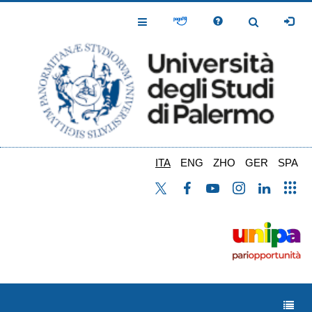
Salta
al
Toggle
Toggle
contenuto
Navigation
Navigation
principale
ITA
ENG
ZHO
GER
SPA