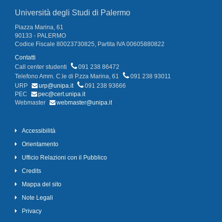
Università degli Studi di Palermo
Piazza Marina, 61
90133 - PALERMO
Codice Fiscale 80023730825, Partita IVA 00605880822
Contatti
Call center studenti
091 238 86472
Telefono Amm. C.le di P.zza Marina, 61
091 238 93011
URP
urp@unipa.it
091 238 93666
PEC
pec@cert.unipa.it
Webmaster
webmaster@unipa.it
Accessibilità
Orientamento
Ufficio Relazioni con il Pubblico
Credits
Mappa del sito
Note Legali
Privacy