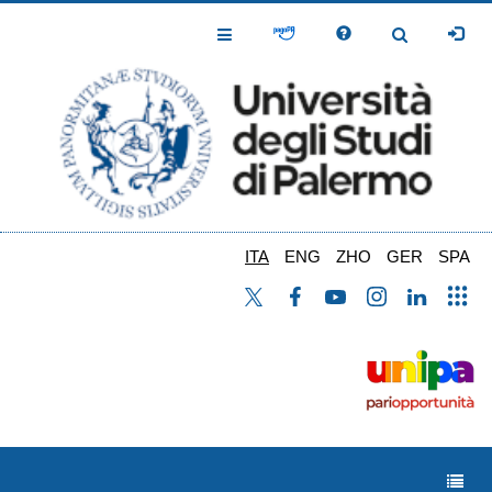
Salta
al
Toggle
Toggle
contenuto
Navigation
Navigation
principale
ITA
ENG
ZHO
GER
SPA