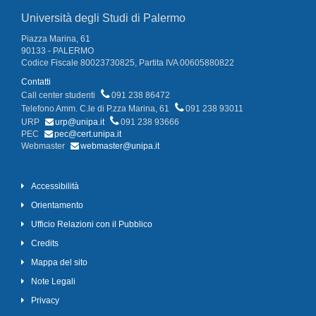
Università degli Studi di Palermo
Piazza Marina, 61
90133 - PALERMO
Codice Fiscale 80023730825, Partita IVA 00605880822
Contatti
Call center studenti
091 238 86472
Telefono Amm. C.le di P.zza Marina, 61
091 238 93011
URP
urp@unipa.it
091 238 93666
PEC
pec@cert.unipa.it
Webmaster
webmaster@unipa.it
Accessibilità
Orientamento
Ufficio Relazioni con il Pubblico
Credits
Mappa del sito
Note Legali
Privacy