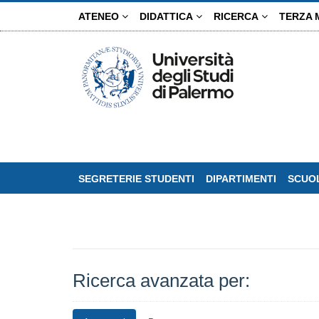
Salta
ATENEO
DIDATTICA
RICERCA
TERZA 
al
contenuto
principale
SEGRETERIE STUDENTI
DIPARTIMENTI
SCUOL
Ricerca avanzata per: