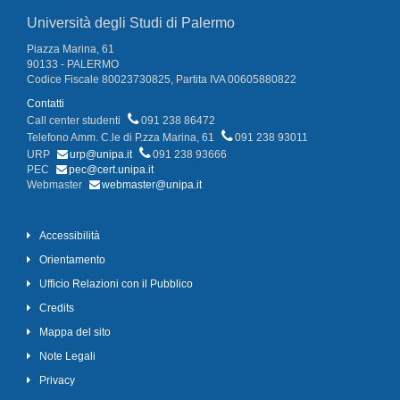
Università degli Studi di Palermo
Piazza Marina, 61
90133 - PALERMO
Codice Fiscale 80023730825, Partita IVA 00605880822
Contatti
Call center studenti
091 238 86472
Telefono Amm. C.le di P.zza Marina, 61
091 238 93011
URP
urp@unipa.it
091 238 93666
PEC
pec@cert.unipa.it
Webmaster
webmaster@unipa.it
Accessibilità
Orientamento
Ufficio Relazioni con il Pubblico
Credits
Mappa del sito
Note Legali
Privacy