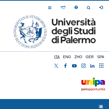
Salta
al
Toggle
Toggle
contenuto
Navigation
Navigation
principale
ITA
ENG
ZHO
GER
SPA