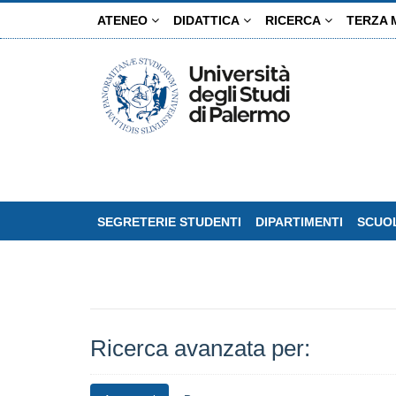
Salta
ATENEO
DIDATTICA
RICERCA
TERZA 
al
contenuto
principale
SEGRETERIE STUDENTI
DIPARTIMENTI
SCUOL
Ricerca avanzata per: