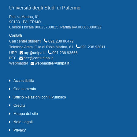
Università degli Studi di Palermo
Piazza Marina, 61
90133 - PALERMO
Codice Fiscale 80023730825, Partita IVA 00605880822
Contatti
Call center studenti
091 238 86472
Telefono Amm. C.le di P.zza Marina, 61
091 238 93011
URP
urp@unipa.it
091 238 93666
PEC
pec@cert.unipa.it
Webmaster
webmaster@unipa.it
Accessibilità
Orientamento
Ufficio Relazioni con il Pubblico
Credits
Mappa del sito
Note Legali
Privacy