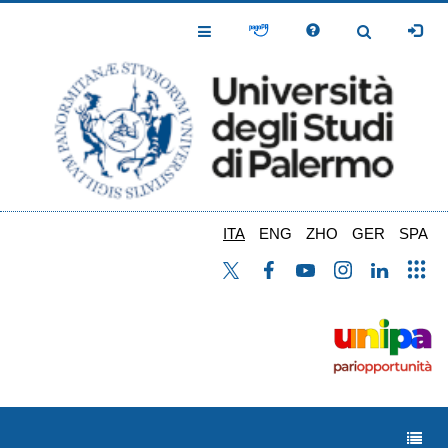
Salta
al
Toggle
Toggle
contenuto
Navigation
Navigation
principale
ITA
ENG
ZHO
GER
SPA