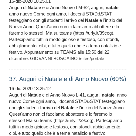
16-dic-2020 18.25.01
Auguri di
Natale
e di Anno Nuovo LM-82, auguri,
natale
,
anno nuovo Come ogni anno, i docenti STAD&STAT
festeggiano con gli studenti l'arrivo del
Natale
e l'inizio del
Nuovo Anno. Quest'anno non ci facciamo abbattere e lo
faremo lo stesso!! Ma su teams (https://urly.it/39ccg).
Partecipiamo tutti in modo gioioso e festoso, con sfondi,
abbigliamento, cibi, e tutto quello che è a tema natalizio e
festivo. Appuntamento su TEAMS alle 15:50 del 22
dicembre. GIOVANNI BOSCAINO /sites/portale
37. Auguri di Natale e di Anno Nuovo (60%)
16-dic-2020 18.25.12
Auguri di
Natale
e di Anno Nuovo L-41, auguri,
natale
, anno
nuovo Come ogni anno, i docenti STAD&STAT festeggiano
con gli studenti l'arrivo del
Natale
e l'inizio del Nuovo Anno.
Quest'anno non ci facciamo abbattere e lo faremo lo
stesso!! Ma su teams (https://urly.it/39ccg). Partecipiamo
tutti in modo gioioso e festoso, con sfondi, abbigliamento,
cibi, e tutto quello che è a tema natalizio e festivo.