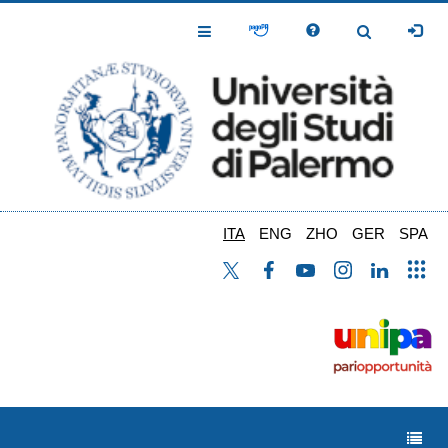
Salta
al
Toggle
Toggle
contenuto
Navigation
Navigation
principale
ITA
ENG
ZHO
GER
SPA