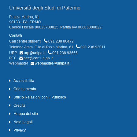
Università degli Studi di Palermo
Piazza Marina, 61
90133 - PALERMO
Codice Fiscale 80023730825, Partita IVA 00605880822
Contatti
Call center studenti
091 238 86472
Telefono Amm. C.le di P.zza Marina, 61
091 238 93011
URP
urp@unipa.it
091 238 93666
PEC
pec@cert.unipa.it
Webmaster
webmaster@unipa.it
Accessibilità
Orientamento
Ufficio Relazioni con il Pubblico
Credits
Mappa del sito
Note Legali
Privacy