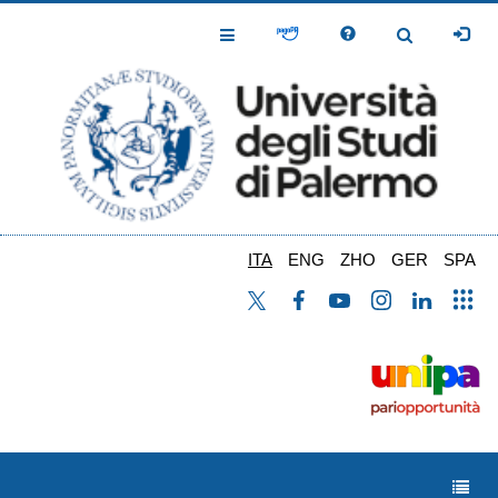
Salta
al
Toggle
Toggle
contenuto
Navigation
Navigation
principale
ITA
ENG
ZHO
GER
SPA