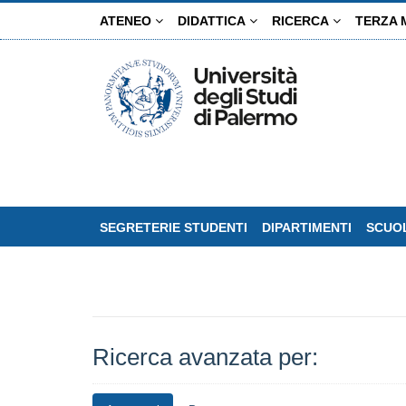
Salta
ATENEO
DIDATTICA
RICERCA
TERZA 
al
contenuto
principale
SEGRETERIE STUDENTI
DIPARTIMENTI
SCUOL
Ricerca avanzata per: