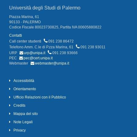
Università degli Studi di Palermo
Piazza Marina, 61
90133 - PALERMO
Codice Fiscale 80023730825, Partita IVA 00605880822
Contatti
Call center studenti
091 238 86472
Telefono Amm. C.le di P.zza Marina, 61
091 238 93011
URP
urp@unipa.it
091 238 93666
PEC
pec@cert.unipa.it
Webmaster
webmaster@unipa.it
Accessibilità
Orientamento
Ufficio Relazioni con il Pubblico
Credits
Mappa del sito
Note Legali
Privacy