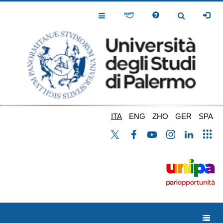
Salta
al
Toggle
Toggle
contenuto
Navigation
Navigation
principale
ITA
ENG
ZHO
GER
SPA