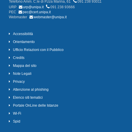
Telefono Amm. C.le di P.zza Marina, 61
091 238 93011
URP
urp@unipa.it
091 238 93666
PEC
pec@cert.unipa.it
Webmaster
webmaster@unipa.it
Accessibilità
Orientamento
Ufficio Relazioni con il Pubblico
Credits
Mappa del sito
Note Legali
Privacy
Attenzione al phishing
Elenco siti tematici
Portale OnLine delle Istanze
Wi-Fi
Spid