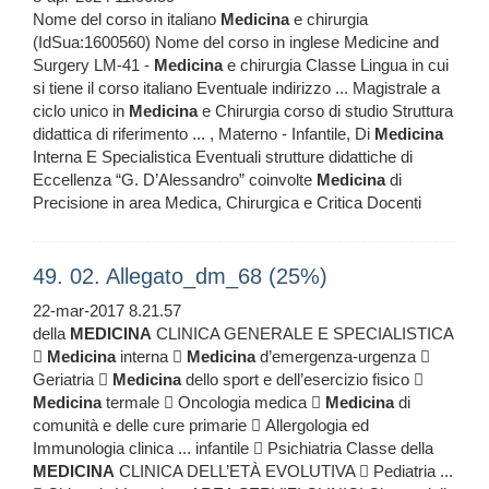
Nome del corso in italiano
Medicina
e chirurgia
(IdSua:1600560) Nome del corso in inglese Medicine and
Surgery LM-41 -
Medicina
e chirurgia Classe Lingua in cui
si tiene il corso italiano Eventuale indirizzo ... Magistrale a
ciclo unico in
Medicina
e Chirurgia corso di studio Struttura
didattica di riferimento ... , Materno - Infantile, Di
Medicina
Interna E Specialistica Eventuali strutture didattiche di
Eccellenza “G. D’Alessandro” coinvolte
Medicina
di
Precisione in area Medica, Chirurgica e Critica Docenti
49. 02. Allegato_dm_68 (25%)
22-mar-2017 8.21.57
della
MEDICINA
CLINICA GENERALE E SPECIALISTICA

Medicina
interna 
Medicina
d’emergenza-urgenza 
Geriatria 
Medicina
dello sport e dell’esercizio fisico 
Medicina
termale  Oncologia medica 
Medicina
di
comunità e delle cure primarie  Allergologia ed
Immunologia clinica ... infantile  Psichiatria Classe della
MEDICINA
CLINICA DELL’ETÀ EVOLUTIVA  Pediatria ...