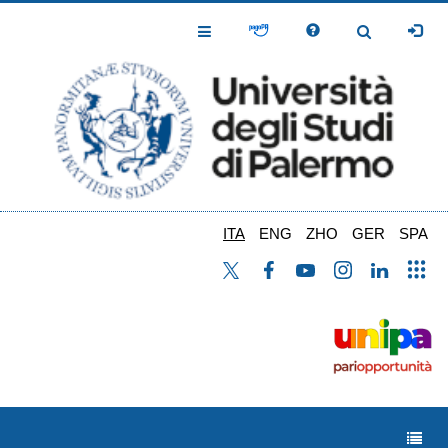
Salta
al
Toggle
Toggle
contenuto
Navigation
Navigation
principale
ITA
ENG
ZHO
GER
SPA