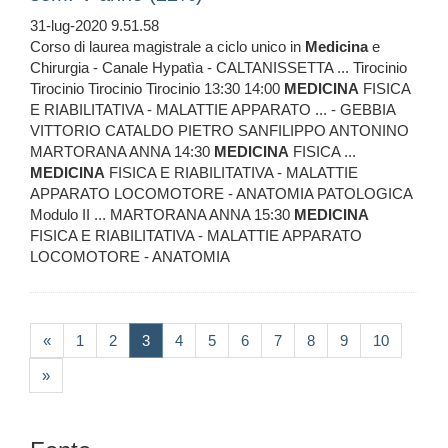
31-lug-2020 9.51.58
Corso di laurea magistrale a ciclo unico in
Medicina
e
Chirurgia - Canale Hypatìa - CALTANISSETTA ... Tirocinio
Tirocinio Tirocinio Tirocinio 13:30 14:00
MEDICINA
FISICA
E RIABILITATIVA - MALATTIE APPARATO ... - GEBBIA
VITTORIO CATALDO PIETRO SANFILIPPO ANTONINO
MARTORANA ANNA 14:30
MEDICINA
FISICA ...
MEDICINA
FISICA E RIABILITATIVA - MALATTIE
APPARATO LOCOMOTORE - ANATOMIA PATOLOGICA
Modulo II ... MARTORANA ANNA 15:30
MEDICINA
FISICA E RIABILITATIVA - MALATTIE APPARATO
LOCOMOTORE - ANATOMIA
(current)
«
1
2
3
4
5
6
7
8
9
10
»