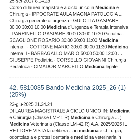
25-set-2017 8.14.28
Corso di laurea magistrale a ciclo unico in
Medicina
e
Chirurgia - IPPOCRATE AULA MAGNA PATOLOGIA ...
Chirurgia generale di urgenza - GULOTTA GASPARE
30:00 30:00 10:00
Medicina
d'Urgenza e Terapia Intensiva
- PARRINELLO GASPARE 30:00 30:00 10:30 Geriatria -
SCAGLIONE ROSARIO 30:00 30:00 11:00
Medicina
interna I - COTTONE MARIO 30:00 30:00 11:30
Medicina
interna II - BARBAGALLO MARIO 50:00 50:00 12:00 ...
GIUSEPPE Pediatria - CORSELLO GIOVANNI Chirurgia
Pediatrica - CIMADOR MARCELLO
Medicina
legale
42. 5810035 Bando Medicina 2025_26 (1)
(25%)
23-giu-2025 21.34.24
DI LAUREA MAGISTRALE A CICLO UNICO IN:
Medicina
e Chirurgia (Classe LM-41 R)
Medicina
e Chirurgia ... )
Medicina
Veterinaria (Classe LM-42 R) A.A. 2025/2026 IL
RETTORE VISTA la delibera ... in
medicina
e chirurgia,
odontoiatria e protesi dentaria e
medicina
veterinaria in