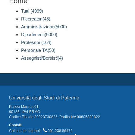
Fonte
Tutti (4999)
Ricercatori(45)
Amministrazione(5000)
Dipartimenti(5000)
Professori(164)
Personale TA(59)
Assegnisti/Borsisti(4)
Università degli Studi di Palermo
Piazza Marina, 61
90133 - PALERMO
Codice Fiscale 80023730825, Partita IVA 00605880822
Contatti
Call center studenti
091 238 86472