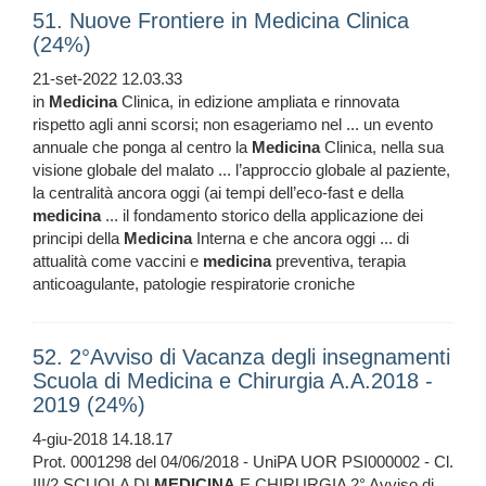
51. Nuove Frontiere in Medicina Clinica
(24%)
21-set-2022 12.03.33
in
Medicina
Clinica, in edizione ampliata e rinnovata
rispetto agli anni scorsi; non esageriamo nel ... un evento
annuale che ponga al centro la
Medicina
Clinica, nella sua
visione globale del malato ... l’approccio globale al paziente,
la centralità ancora oggi (ai tempi dell’eco-fast e della
medicina
... il fondamento storico della applicazione dei
principi della
Medicina
Interna e che ancora oggi ... di
attualità come vaccini e
medicina
preventiva, terapia
anticoagulante, patologie respiratorie croniche
52. 2°Avviso di Vacanza degli insegnamenti
Scuola di Medicina e Chirurgia A.A.2018 -
2019 (24%)
4-giu-2018 14.18.17
Prot. 0001298 del 04/06/2018 - UniPA UOR PSI000002 - Cl.
III/2 SCUOLA DI
MEDICINA
E CHIRURGIA 2° Avviso di