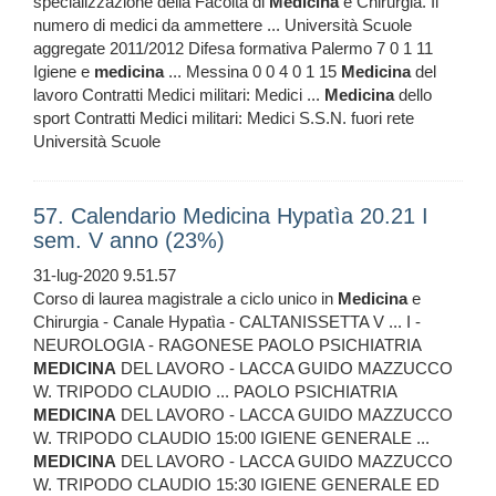
specializzazione della Facoltà di
Medicina
e Chirurgia. Il
numero di medici da ammettere ... Università Scuole
aggregate 2011/2012 Difesa formativa Palermo 7 0 1 11
Igiene e
medicina
... Messina 0 0 4 0 1 15
Medicina
del
lavoro Contratti Medici militari: Medici ...
Medicina
dello
sport Contratti Medici militari: Medici S.S.N. fuori rete
Università Scuole
57. Calendario Medicina Hypatìa 20.21 I
sem. V anno (23%)
31-lug-2020 9.51.57
Corso di laurea magistrale a ciclo unico in
Medicina
e
Chirurgia - Canale Hypatìa - CALTANISSETTA V ... I -
NEUROLOGIA - RAGONESE PAOLO PSICHIATRIA
MEDICINA
DEL LAVORO - LACCA GUIDO MAZZUCCO
W. TRIPODO CLAUDIO ... PAOLO PSICHIATRIA
MEDICINA
DEL LAVORO - LACCA GUIDO MAZZUCCO
W. TRIPODO CLAUDIO 15:00 IGIENE GENERALE ...
MEDICINA
DEL LAVORO - LACCA GUIDO MAZZUCCO
W. TRIPODO CLAUDIO 15:30 IGIENE GENERALE ED