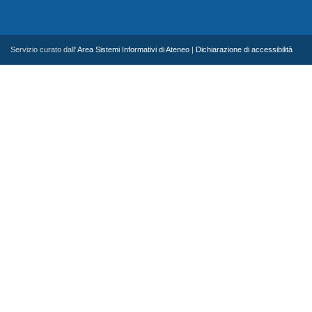
Servizio curato dall'
Area Sistemi Informativi di Ateneo
|
Dichiarazione di accessibilità