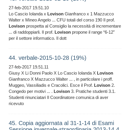
27-feb-2017 19.51.10
Lo Cascio Iolanda x
Lovison
Gianfranco x 1 Mazzucco
Walter x Mineo Angelo ... CFU totali del corso 190 Il prof.
Lovison
prospetta al Consiglio la necessità di incrementare
... di raddoppiarli. Il prof.
Lovison
propone il range “6-12”
per il settore informatico. Il dott
44. verbale-2015-10-28 (19%)
27-feb-2017 19.51.11
Giusy X Li Donni Paolo X Lo Cascio Iolanda X
Lovison
Gianfranco X Mazzucco Walter ... , in particolare i proff.
Muggeo, Vassiliadis e Cracolici. Esce il Prof.
Lovison
2.
Congedo per motivi ... .
Lovison
3. Pratiche studenti 3.1.
Studenti rinunciatari Il Coordinatore comunica di aver
ricevuto
45. Copia aggiornata al 31-1-14 di Esami
Sessione invernale-straordinaria 2013-14 4