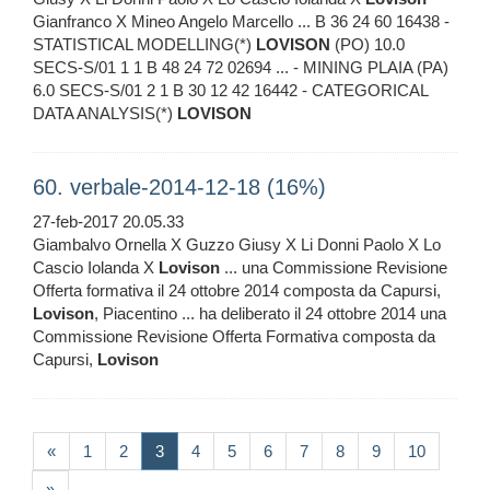
Gianfranco X Mineo Angelo Marcello ... B 36 24 60 16438 -
STATISTICAL MODELLING(*)
LOVISON
(PO) 10.0
SECS-S/01 1 1 B 48 24 72 02694 ... - MINING PLAIA (PA)
6.0 SECS-S/01 2 1 B 30 12 42 16442 - CATEGORICAL
DATA ANALYSIS(*)
LOVISON
60. verbale-2014-12-18 (16%)
27-feb-2017 20.05.33
Giambalvo Ornella X Guzzo Giusy X Li Donni Paolo X Lo
Cascio Iolanda X
Lovison
... una Commissione Revisione
Offerta formativa il 24 ottobre 2014 composta da Capursi,
Lovison
, Piacentino ... ha deliberato il 24 ottobre 2014 una
Commissione Revisione Offerta Formativa composta da
Capursi,
Lovison
(current)
«
1
2
3
4
5
6
7
8
9
10
»