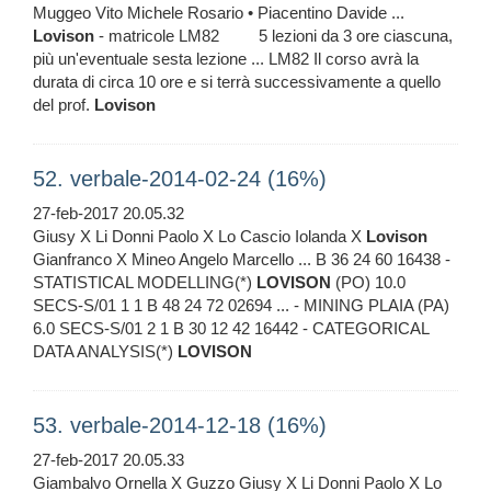
Muggeo Vito Michele Rosario • Piacentino Davide ...
Lovison
- matricole LM82 5 lezioni da 3 ore ciascuna,
più un'eventuale sesta lezione ... LM82 Il corso avrà la
durata di circa 10 ore e si terrà successivamente a quello
del prof.
Lovison
52. verbale-2014-02-24 (16%)
27-feb-2017 20.05.32
Giusy X Li Donni Paolo X Lo Cascio Iolanda X
Lovison
Gianfranco X Mineo Angelo Marcello ... B 36 24 60 16438 -
STATISTICAL MODELLING(*)
LOVISON
(PO) 10.0
SECS-S/01 1 1 B 48 24 72 02694 ... - MINING PLAIA (PA)
6.0 SECS-S/01 2 1 B 30 12 42 16442 - CATEGORICAL
DATA ANALYSIS(*)
LOVISON
53. verbale-2014-12-18 (16%)
27-feb-2017 20.05.33
Giambalvo Ornella X Guzzo Giusy X Li Donni Paolo X Lo