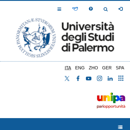
Salta
al
Toggle
Toggle
contenuto
Navigation
Navigation
principale
ITA
ENG
ZHO
GER
SPA