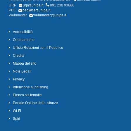
URP
urp@unipa.it
091 238 93666
PEC
pec@cert.unipa.it
Webmaster
webmaster@unipa.it
Accessibilità
Orientamento
Ufficio Relazioni con il Pubblico
Credits
Mappa del sito
Note Legali
Privacy
Attenzione al phishing
Elenco siti tematici
Portale OnLine delle Istanze
Wi-Fi
Spid