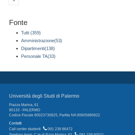
Fonte
Tutti (359)
Amministrazione(53)
Dipartimenti(138)
Personale TA(33)
Università degli Studi di Palermo
Piazza Marina, 61
90133 - PALERMO
Codice Fiscale 80023730825, Partita IVA 00605880822
Contatti
Call center studenti
091 238 86472
Telefono Amm. C.le di P.zza Marina, 61
091 238 93011