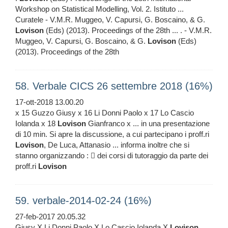
Workshop on Statistical Modelling, Vol. 2. Istituto ...
Curatele - V.M.R. Muggeo, V. Capursi, G. Boscaino, & G.
Lovison
(Eds) (2013). Proceedings of the 28th ... . - V.M.R.
Muggeo, V. Capursi, G. Boscaino, & G.
Lovison
(Eds)
(2013). Proceedings of the 28th
58. Verbale CICS 26 settembre 2018 (16%)
17-ott-2018 13.00.20
x 15 Guzzo Giusy x 16 Li Donni Paolo x 17 Lo Cascio
Iolanda x 18
Lovison
Gianfranco x ... in una presentazione
di 10 min. Si apre la discussione, a cui partecipano i proff.ri
Lovison
, De Luca, Attanasio ... informa inoltre che si
stanno organizzando :  dei corsi di tutoraggio da parte dei
proff.ri
Lovison
59. verbale-2014-02-24 (16%)
27-feb-2017 20.05.32
Giusy X Li Donni Paolo X Lo Cascio Iolanda X
Lovison