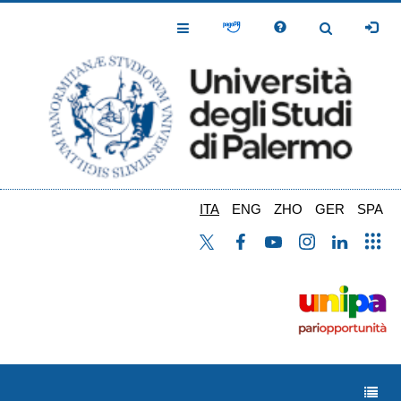
Salta
al
Toggle
Toggle
contenuto
Navigation
Navigation
principale
ITA
ENG
ZHO
GER
SPA