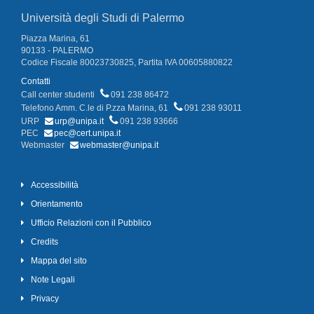
Università degli Studi di Palermo
Piazza Marina, 61
90133 - PALERMO
Codice Fiscale 80023730825, Partita IVA 00605880822
Contatti
Call center studenti
091 238 86472
Telefono Amm. C.le di P.zza Marina, 61
091 238 93011
URP
urp@unipa.it
091 238 93666
PEC
pec@cert.unipa.it
Webmaster
webmaster@unipa.it
Accessibilità
Orientamento
Ufficio Relazioni con il Pubblico
Credits
Mappa del sito
Note Legali
Privacy