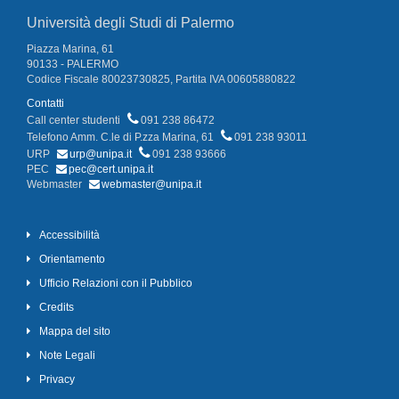
Università degli Studi di Palermo
Piazza Marina, 61
90133 - PALERMO
Codice Fiscale 80023730825, Partita IVA 00605880822
Contatti
Call center studenti
091 238 86472
Telefono Amm. C.le di P.zza Marina, 61
091 238 93011
URP
urp@unipa.it
091 238 93666
PEC
pec@cert.unipa.it
Webmaster
webmaster@unipa.it
Accessibilità
Orientamento
Ufficio Relazioni con il Pubblico
Credits
Mappa del sito
Note Legali
Privacy