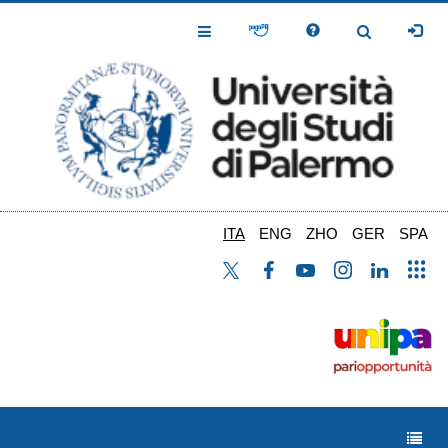
Salta
al
Toggle
Toggle
contenuto
Navigation
Navigation
principale
ITA
ENG
ZHO
GER
SPA