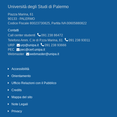
Università degli Studi di Palermo
Piazza Marina, 61
90133 - PALERMO
Codice Fiscale 80023730825, Partita IVA 00605880822
Contatti
Call center studenti
091 238 86472
Telefono Amm. C.le di P.zza Marina, 61
091 238 93011
URP
urp@unipa.it
091 238 93666
PEC
pec@cert.unipa.it
Webmaster
webmaster@unipa.it
Accessibilità
Orientamento
Ufficio Relazioni con il Pubblico
Credits
Mappa del sito
Note Legali
Privacy