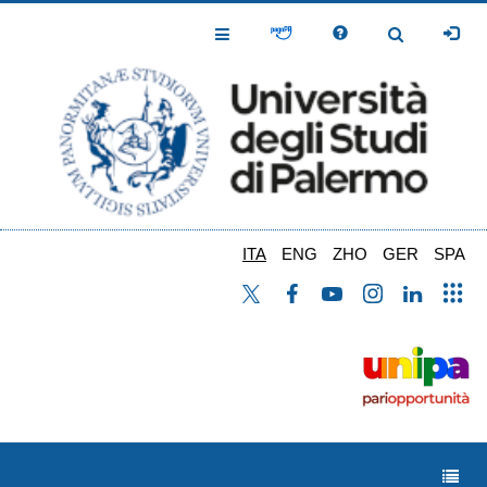
Salta
al
Toggle
Toggle
contenuto
Navigation
Navigation
principale
ITA
ENG
ZHO
GER
SPA