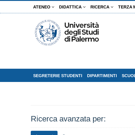
Salta
ATENEO
DIDATTICA
RICERCA
TERZA 
al
contenuto
principale
SEGRETERIE STUDENTI
DIPARTIMENTI
SCUOL
Ricerca avanzata per: