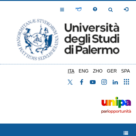
Salta
al
Toggle
Toggle
contenuto
Navigation
Navigation
principale
ITA
ENG
ZHO
GER
SPA