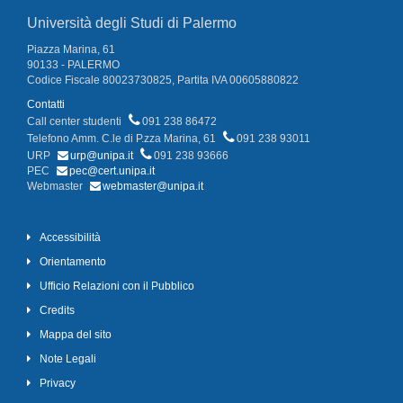
Università degli Studi di Palermo
Piazza Marina, 61
90133 - PALERMO
Codice Fiscale 80023730825, Partita IVA 00605880822
Contatti
Call center studenti
091 238 86472
Telefono Amm. C.le di P.zza Marina, 61
091 238 93011
URP
urp@unipa.it
091 238 93666
PEC
pec@cert.unipa.it
Webmaster
webmaster@unipa.it
Accessibilità
Orientamento
Ufficio Relazioni con il Pubblico
Credits
Mappa del sito
Note Legali
Privacy