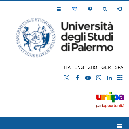
Salta
al
Toggle
Toggle
contenuto
Navigation
Navigation
principale
ITA
ENG
ZHO
GER
SPA