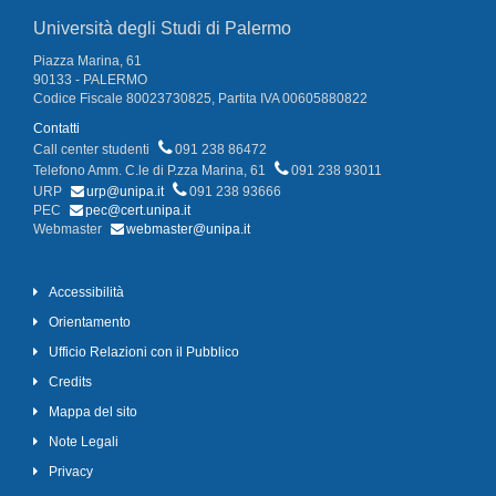
Università degli Studi di Palermo
Piazza Marina, 61
90133 - PALERMO
Codice Fiscale 80023730825, Partita IVA 00605880822
Contatti
Call center studenti
091 238 86472
Telefono Amm. C.le di P.zza Marina, 61
091 238 93011
URP
urp@unipa.it
091 238 93666
PEC
pec@cert.unipa.it
Webmaster
webmaster@unipa.it
Accessibilità
Orientamento
Ufficio Relazioni con il Pubblico
Credits
Mappa del sito
Note Legali
Privacy